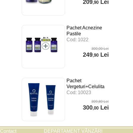
209
Lei
,90
Pachet Acnezine
Pastile
Cod: 1022
300
,00
Lei
249
Lei
,90
Pachet
Vergeturi+Celulita
Cod: 10023
309
,80
Lei
300
Lei
,00
Contact
DEPARTAMENT VÂNZĂRI